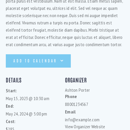
porta purus est vestibulum. Nam ut elit massa. Etiam metus sapien,
placerat eget volutpat eu, ultrices id elit. Sed vel neque ac quam
molestie scelerisque nec non neque. Duis sed mi augue imperdiet
eleifend. Vivamus rutrum a turpis eu porta. Donec sagittis est
eleifend tortor feugiat, molestie diam dapibus. Morbi tristique at
erat at efficitur. Donec efficitur, neque quis luctus et aliquet, libero
erat condimentum arcu, at varius augue justo condimentum tortor.
ADD TO CALENDAR
DETAILS
ORGANIZER
Ashton Porter
Start:
Phone
May 15, 2023 @ 10:30 am
88001234567
End:
Email
May 24, 2024 @ 5:00 pm
info@example.com
Cost:
View Organizer Website
$285