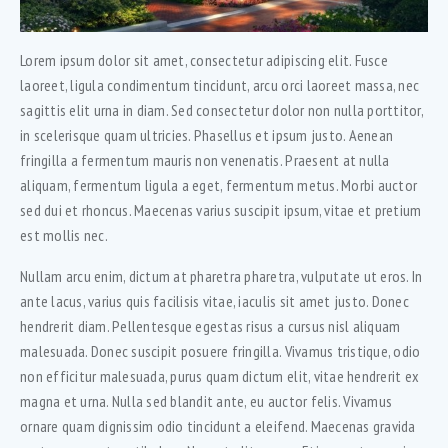
Lorem ipsum dolor sit amet, consectetur adipiscing elit. Fusce
laoreet, ligula condimentum tincidunt, arcu orci laoreet massa, nec
sagittis elit urna in diam. Sed consectetur dolor non nulla porttitor,
in scelerisque quam ultricies. Phasellus et ipsum justo. Aenean
fringilla a fermentum mauris non venenatis. Praesent at nulla
aliquam, fermentum ligula a eget, fermentum metus. Morbi auctor
sed dui et rhoncus. Maecenas varius suscipit ipsum, vitae et pretium
est mollis nec.
Nullam arcu enim, dictum at pharetra pharetra, vulputate ut eros. In
ante lacus, varius quis facilisis vitae, iaculis sit amet justo. Donec
hendrerit diam. Pellentesque egestas risus a cursus nisl aliquam
malesuada. Donec suscipit posuere fringilla. Vivamus tristique, odio
non efficitur malesuada, purus quam dictum elit, vitae hendrerit ex
magna et urna. Nulla sed blandit ante, eu auctor felis. Vivamus
ornare quam dignissim odio tincidunt a eleifend. Maecenas gravida