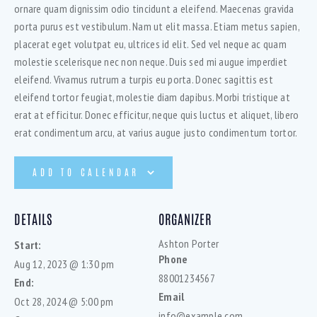
ornare quam dignissim odio tincidunt a eleifend. Maecenas gravida
porta purus est vestibulum. Nam ut elit massa. Etiam metus sapien,
placerat eget volutpat eu, ultrices id elit. Sed vel neque ac quam
molestie scelerisque nec non neque. Duis sed mi augue imperdiet
eleifend. Vivamus rutrum a turpis eu porta. Donec sagittis est
eleifend tortor feugiat, molestie diam dapibus. Morbi tristique at
erat at efficitur. Donec efficitur, neque quis luctus et aliquet, libero
erat condimentum arcu, at varius augue justo condimentum tortor.
ADD TO CALENDAR
DETAILS
ORGANIZER
Ashton Porter
Start:
Phone
Aug 12, 2023 @ 1:30 pm
88001234567
End:
Email
Oct 28, 2024 @ 5:00 pm
info@example.com