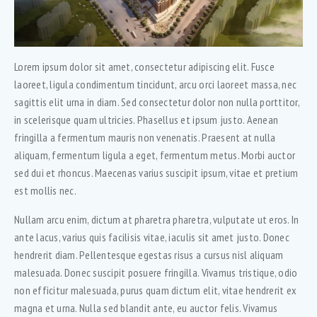
Lorem ipsum dolor sit amet, consectetur adipiscing elit. Fusce
laoreet, ligula condimentum tincidunt, arcu orci laoreet massa, nec
sagittis elit urna in diam. Sed consectetur dolor non nulla porttitor,
in scelerisque quam ultricies. Phasellus et ipsum justo. Aenean
fringilla a fermentum mauris non venenatis. Praesent at nulla
aliquam, fermentum ligula a eget, fermentum metus. Morbi auctor
sed dui et rhoncus. Maecenas varius suscipit ipsum, vitae et pretium
est mollis nec.
Nullam arcu enim, dictum at pharetra pharetra, vulputate ut eros. In
ante lacus, varius quis facilisis vitae, iaculis sit amet justo. Donec
hendrerit diam. Pellentesque egestas risus a cursus nisl aliquam
malesuada. Donec suscipit posuere fringilla. Vivamus tristique, odio
non efficitur malesuada, purus quam dictum elit, vitae hendrerit ex
magna et urna. Nulla sed blandit ante, eu auctor felis. Vivamus